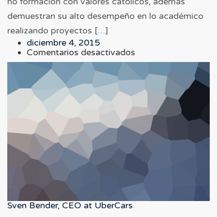
no formación con valores católicos, además
demuestran su alto desempeño en lo académico
realizando proyectos […]
diciembre 4, 2015
en
Comentarios desactivados
Maria
Bimmer,
Manager
at
WallMarkt
Sven Bender, CEO at UberCars